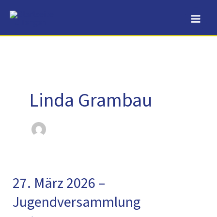
Zum
Inhalt
springen
Linda Grambau
27. März 2026 –
27.
März
Jugendversammlung
2026