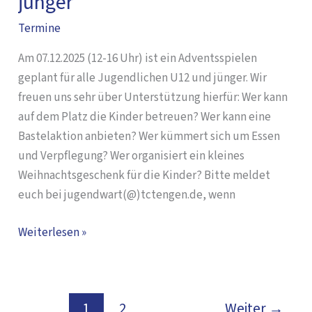
jünger
–
Weihnachtsfeier
Termine
U12
Am 07.12.2025 (12-16 Uhr) ist ein Adventsspielen
und
geplant für alle Jugendlichen U12 und jünger. Wir
jünger
freuen uns sehr über Unterstützung hierfür: Wer kann
auf dem Platz die Kinder betreuen? Wer kann eine
Bastelaktion anbieten? Wer kümmert sich um Essen
und Verpflegung? Wer organisiert ein kleines
Weihnachtsgeschenk für die Kinder? Bitte meldet
euch bei jugendwart(@)tctengen.de, wenn
Weiterlesen »
1
2
Weiter
→