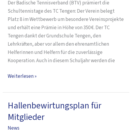
Der Badische Tennisverband (BTV) prämiert die
Schultennistage des TC Tengen: Der Verein belegt
Platz 8 im Wettbewerb um besondere Vereinsprojekte
und erhält eine Prämie in Höhe von 350 €. Der TC
Tengen dankt der Grundschule Tengen, den
Lehrkräften, aber vor allem den ehrenamtlichen
Helferinnen und Helfern für die zuverlässige
Kooperation. Auch in diesem Schuljahr werden die
Weiterlesen »
Hallenbewirtungsplan für
Hallenbewirtungsplan
für
Mitglieder
Mitglieder
News