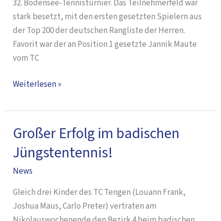
32. Bodensee-Tennisturnier. Das Teilnehmerfeld war
stark besetzt, mit den ersten gesetzten Spielern aus
der Top 200 der deutschen Rangliste der Herren.
Favorit war der an Position 1 gesetzte Jannik Maute
vom TC
Weiterlesen »
Großer Erfolg im badischen
Großer
Erfolg
Jüngstentennis!
im
News
badischen
Jüngstentennis!
Gleich drei Kinder des TC Tengen (Louann Frank,
Joshua Maus, Carlo Preter) vertraten am
Nikolauswochenende den Bezirk 4 beim badischen