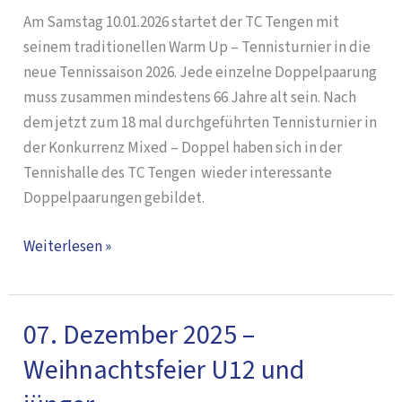
Warmup
Am Samstag 10.01.2026 startet der TC Tengen mit
Mixed
seinem traditionellen Warm Up – Tennisturnier in die
Doppelturnier
neue Tennissaison 2026. Jede einzelne Doppelpaarung
muss zusammen mindestens 66 Jahre alt sein. Nach
dem jetzt zum 18 mal durchgeführten Tennisturnier in
der Konkurrenz Mixed – Doppel haben sich in der
Tennishalle des TC Tengen wieder interessante
Doppelpaarungen gebildet.
Weiterlesen »
07. Dezember 2025 –
07.
Dezember
Weihnachtsfeier U12 und
2025