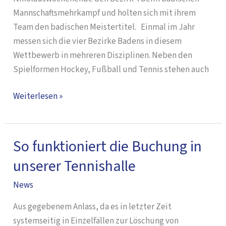
Mannschaftsmehrkampf und holten sich mit ihrem
Team den badischen Meistertitel. Einmal im Jahr
messen sich die vier Bezirke Badens in diesem
Wettbewerb in mehreren Disziplinen. Neben den
Spielformen Hockey, Fußball und Tennis stehen auch
Weiterlesen »
So funktioniert die Buchung in
So
funktioniert
unserer Tennishalle
die
News
Buchung
in
Aus gegebenem Anlass, da es in letzter Zeit
unserer
systemseitig in Einzelfällen zur Löschung von