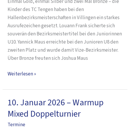
Einmal Gold, einmal Silber und zwei Mal Bronze – die
Kinder des TC Tengen haben bei den
Hallenbezirksmeisterschaften in Villingen ein starkes
Ausrufezeichen gesetzt. Louann Frank sicherte sich
souverän den Bezirksmeistertitel bei den Juniorinnen
U10. Yannick Maus erreichte bei den Junioren U8 den
zweiten Platz und wurde damit Vize-Bezirksmeister.
Über Bronze freuten sich Joshua Maus
Weiterlesen »
10. Januar 2026 – Warmup
10.
Januar
Mixed Doppelturnier
2026
Termine
–