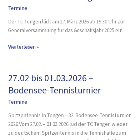
Termine
–
Generalversammlung
Der TC Tengen lädt am 27. März 2026 ab 19:30 Uhr zur
Generalversammlung für das Geschäftsjahr 2025 ein.
Weiterlesen »
27.02 bis 01.03.2026 –
27.02
bis
Bodensee-Tennisturnier
01.03.2026
Termine
–
Bodensee-
Spitzentennis in Tengen – 32. Bodensee-Tennisturnier
Tennisturnier
2026 Vom 27.02. – 01.03.2026 lud der TC Tengen wieder
zu deutschem Spitzentennis in die Tennishalle zum