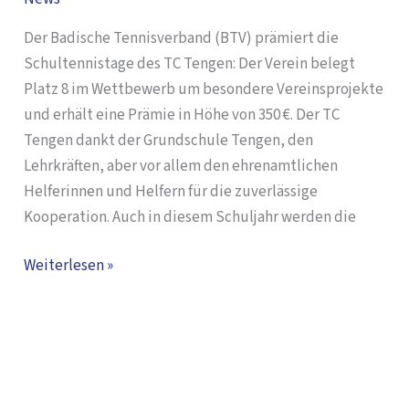
prämiert
Der Badische Tennisverband (BTV) prämiert die
Schultennistage des TC Tengen: Der Verein belegt
Platz 8 im Wettbewerb um besondere Vereinsprojekte
und erhält eine Prämie in Höhe von 350 €. Der TC
Tengen dankt der Grundschule Tengen, den
Lehrkräften, aber vor allem den ehrenamtlichen
Helferinnen und Helfern für die zuverlässige
Kooperation. Auch in diesem Schuljahr werden die
Weiterlesen »