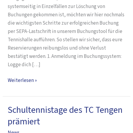
unserer
systemseitig in Einzelfällen zur Löschung von
Tennishalle
Buchungen gekommen ist, möchten wir hier nochmals
die wichtigsten Schritte zur erfolgreichen Buchung
per SEPA-Lastschrift in unserem Buchungstool für die
Tennishalle aufführen. So stellen wir sicher, dass eure
Reservierungen reibungslos und ohne Verlust
bestätigt werden. 1. Anmeldung im Buchungssystem:
Logge dich […]
Weiterlesen »
Schultennistage des TC Tengen
Schultennistage
des
prämiert
TC
News
Tengen