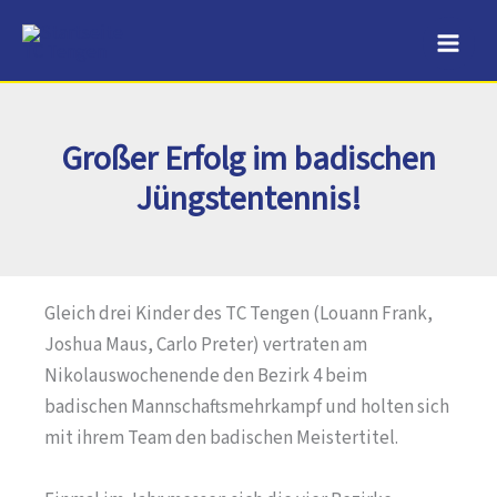
Zum
Inhalt
springen
Großer Erfolg im badischen
Jüngstentennis!
Gleich drei Kinder des TC Tengen (Louann Frank,
Joshua Maus, Carlo Preter) vertraten am
Nikolauswochenende den Bezirk 4 beim
badischen Mannschaftsmehrkampf und holten sich
mit ihrem Team den badischen Meistertitel.