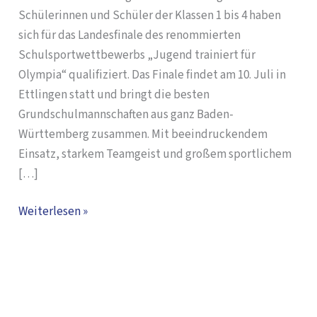
Tengen
Schülerinnen und Schüler der Klassen 1 bis 4 haben
im
sich für das Landesfinale des renommierten
Finale
Schulsportwettbewerbs „Jugend trainiert für
Olympia“ qualifiziert. Das Finale findet am 10. Juli in
Ettlingen statt und bringt die besten
Grundschulmannschaften aus ganz Baden-
Württemberg zusammen. Mit beeindruckendem
Einsatz, starkem Teamgeist und großem sportlichem
[…]
Weiterlesen »