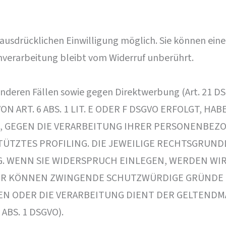
usdrücklichen Einwilligung möglich. Sie können eine b
nverarbeitung bleibt vom Widerruf unberührt.
nderen Fällen sowie gegen Direktwerbung (Art. 21 D
ART. 6 ABS. 1 LIT. E ODER F DSGVO ERFOLGT, HAB
N, GEGEN DIE VERARBEITUNG IHRER PERSONENBEZ
TÜTZTES PROFILING. DIE JEWEILIGE RECHTSGRUND
. WENN SIE WIDERSPRUCH EINLEGEN, WERDEN W
WIR KÖNNEN ZWINGENDE SCHUTZWÜRDIGE GRÜNDE F
EN ODER DIE VERARBEITUNG DIENT DER GELTEND
BS. 1 DSGVO).