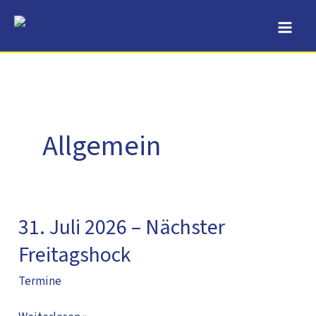
Zum
Inhalt
springen
Allgemein
31. Juli 2026 – Nächster
31.
Juli
Freitagshock
2026
Termine
–
Nächster