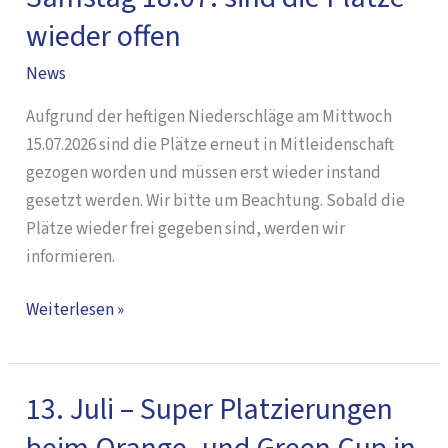
aufgrund
wieder offen
von
Unwetterschäden
News
gesperrt
Aufgrund der heftigen Niederschläge am Mittwoch
–
15.07.2026 sind die Plätze erneut in Mitleidenschaft
Ab
gezogen worden und müssen erst wieder instand
Samstag
gesetzt werden. Wir bitte um Beachtung. Sobald die
18.07.
Plätze wieder frei gegeben sind, werden wir
sind
informieren.
die
Plätze
Weiterlesen »
wieder
offen
13. Juli – Super Platzierungen
13.
Juli