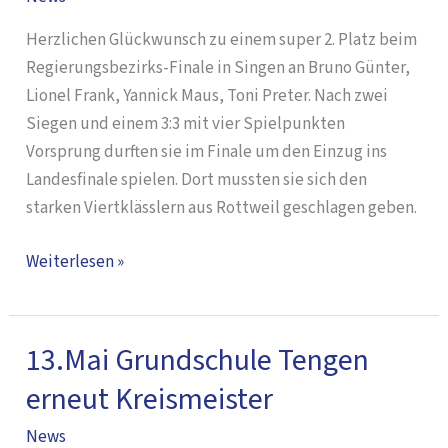
Tengen
Herzlichen Glückwunsch zu einem super 2. Platz beim
erreicht
Regierungsbezirks-Finale in Singen an Bruno Günter,
2.
Lionel Frank, Yannick Maus, Toni Preter. Nach zwei
Platz
Siegen und einem 3:3 mit vier Spielpunkten
beim
Vorsprung durften sie im Finale um den Einzug ins
RP
Landesfinale spielen. Dort mussten sie sich den
Finale
starken Viertklässlern aus Rottweil geschlagen geben.
Weiterlesen »
13.Mai Grundschule Tengen
13.Mai
Grundschule
erneut Kreismeister
Tengen
News
erneut