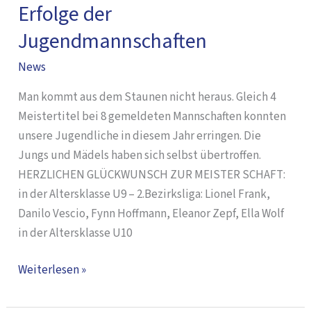
Erfolge der
Erfolge
der
Jugendmannschaften
Jugendmannschaften
News
Man kommt aus dem Staunen nicht heraus. Gleich 4
Meistertitel bei 8 gemeldeten Mannschaften konnten
unsere Jugendliche in diesem Jahr erringen. Die
Jungs und Mädels haben sich selbst übertroffen.
HERZLICHEN GLÜCKWUNSCH ZUR MEISTER SCHAFT:
in der Altersklasse U9 – 2.Bezirksliga: Lionel Frank,
Danilo Vescio, Fynn Hoffmann, Eleanor Zepf, Ella Wolf
in der Altersklasse U10
Weiterlesen »