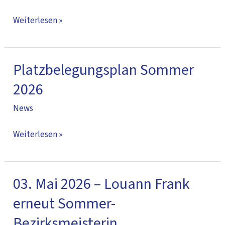
Kreismeister
Weiterlesen »
Platzbelegungsplan Sommer
Platzbelegungsplan
Sommer
2026
2026
News
Weiterlesen »
03. Mai 2026 – Louann Frank
03.
Mai
erneut Sommer-
2026
Bezirksmeisterin
–