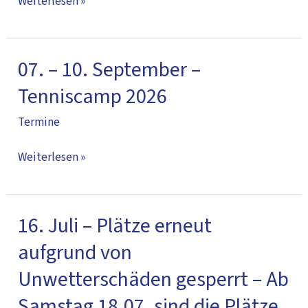
Weiterlesen »
Freitagshock
07. – 10. September –
07.
–
Tenniscamp 2026
10.
Termine
September
–
Weiterlesen »
Tenniscamp
2026
16. Juli – Plätze erneut
16.
Juli
aufgrund von
–
Unwetterschäden gesperrt – Ab
Plätze
erneut
Samstag 18.07. sind die Plätze