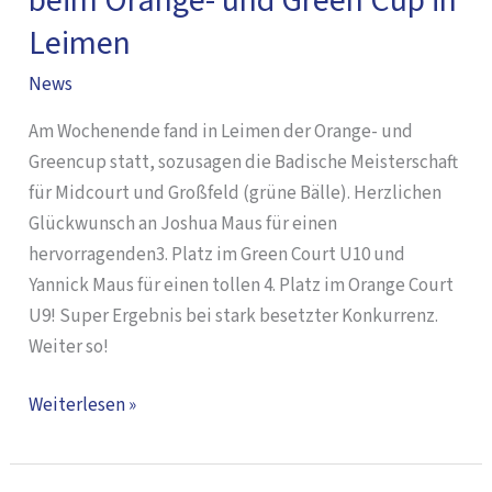
beim Orange- und Green Cup in
–
Leimen
Super
Platzierungen
News
beim
Am Wochenende fand in Leimen der Orange- und
Orange-
Greencup statt, sozusagen die Badische Meisterschaft
und
für Midcourt und Großfeld (grüne Bälle). Herzlichen
Green
Glückwunsch an Joshua Maus für einen
Cup
hervorragenden3. Platz im Green Court U10 und
in
Yannick Maus für einen tollen 4. Platz im Orange Court
Leimen
U9! Super Ergebnis bei stark besetzter Konkurrenz.
Weiter so!
Weiterlesen »