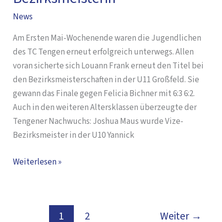
Louann
News
Frank
Am Ersten Mai-Wochenende waren die Jugendlichen
erneut
des TC Tengen erneut erfolgreich unterwegs. Allen
Sommer-
voran sicherte sich Louann Frank erneut den Titel bei
Bezirksmeisterin
den Bezirksmeisterschaften in der U11 Großfeld. Sie
gewann das Finale gegen Felicia Bichner mit 6:3 6:2.
Auch in den weiteren Altersklassen überzeugte der
Tengener Nachwuchs: Joshua Maus wurde Vize-
Bezirksmeister in der U10 Yannick
Weiterlesen »
1
2
Weiter
→