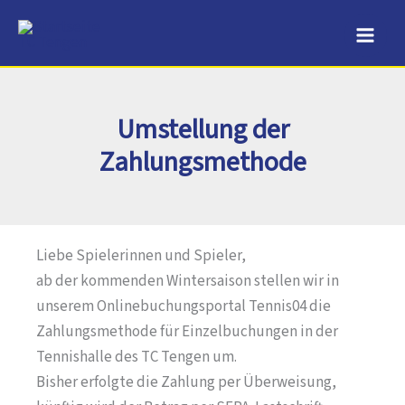
Zum
Inhalt
springen
Umstellung der
Zahlungsmethode
Liebe Spielerinnen und Spieler,
ab der kommenden Wintersaison stellen wir in
unserem Onlinebuchungsportal Tennis04 die
Zahlungsmethode für Einzelbuchungen in der
Tennishalle des TC Tengen um.
Bisher erfolgte die Zahlung per Überweisung,