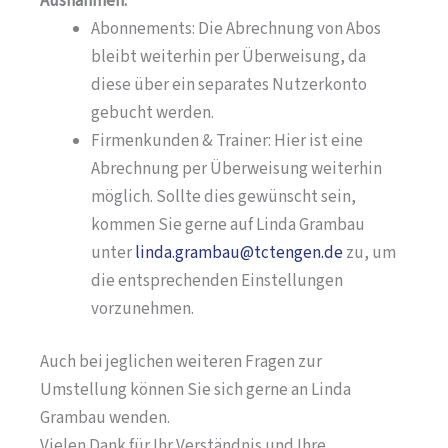
Ausnahmen:
Abonnements: Die Abrechnung von Abos
bleibt weiterhin per Überweisung, da
diese über ein separates Nutzerkonto
gebucht werden.
Firmenkunden & Trainer: Hier ist eine
Abrechnung per Überweisung weiterhin
möglich. Sollte dies gewünscht sein,
kommen Sie gerne auf Linda Grambau
unter
linda.grambau@tctengen.de
zu, um
die entsprechenden Einstellungen
vorzunehmen.
Auch bei jeglichen weiteren Fragen zur
Umstellung können Sie sich gerne an Linda
Grambau wenden.
Vielen Dank für Ihr Verständnis und Ihre